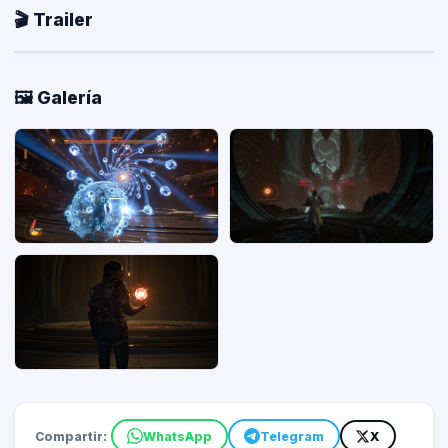
🎬 Trailer
🖼️ Galería
Compartir:
WhatsApp
Telegram
X