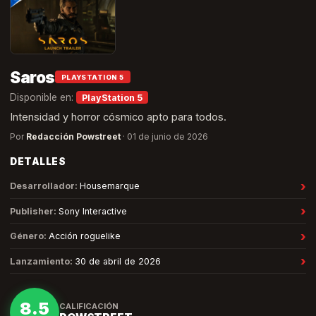
Saros
PLAYSTATION 5
Disponible en:
PlayStation 5
Intensidad y horror cósmico apto para todos.
Por
Redacción Powstreet
·
01 de junio de 2026
DETALLES
›
Desarrollador
:
Housemarque
›
Publisher
:
Sony Interactive
›
Género
:
Acción roguelike
›
Lanzamiento
:
30 de abril de 2026
8.5
CALIFICACIÓN