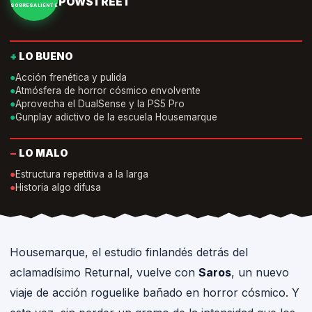
POWSTREET
SOBRESALIENTE
+
LO BUENO
●
Acción frenética y pulida
●
Atmósfera de horror cósmico envolvente
●
Aprovecha el DualSense y la PS5 Pro
●
Gunplay adictivo de la escuela Housemarque
−
LO MALO
●
Estructura repetitiva a la larga
●
Historia algo difusa
Housemarque, el estudio finlandés detrás del
aclamadísimo Returnal, vuelve con
Saros
, un nuevo
viaje de acción roguelike bañado en horror cósmico. Y