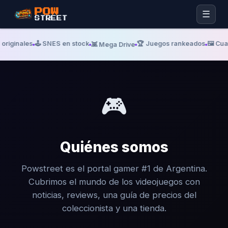
POW
☰
STREET
originales
🕹️ SNES en stock
🏆 Juegos rankeados
🖼️ Cu
👾 Mega Drive
🎮
Quiénes somos
Powstreet es el portal gamer #1 de Argentina.
Cubrimos el mundo de los videojuegos con
noticias, reviews, una guía de precios del
coleccionista y una tienda.