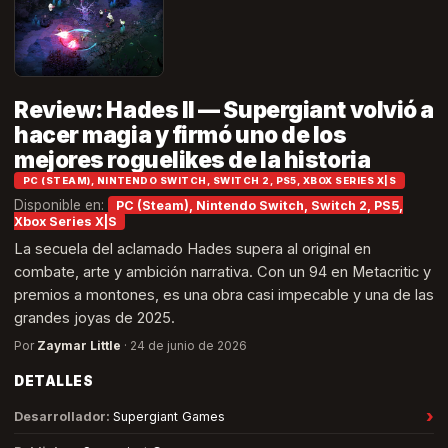
Review: Hades II — Supergiant volvió a
hacer magia y firmó uno de los
mejores roguelikes de la historia
PC (STEAM), NINTENDO SWITCH, SWITCH 2, PS5, XBOX SERIES X|S
Disponible en:
PC (Steam), Nintendo Switch, Switch 2, PS5,
Xbox Series X|S
La secuela del aclamado Hades supera al original en
combate, arte y ambición narrativa. Con un 94 en Metacritic y
premios a montones, es una obra casi impecable y una de las
grandes joyas de 2025.
Por
Zaymar Little
·
24 de junio de 2026
DETALLES
›
Desarrollador
:
Supergiant Games