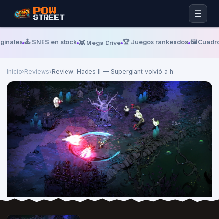
POW
☰
STREET
inales
🕹️ SNES en stock
🏆 Juegos rankeados
🖼️ Cuadros
👾 Mega Drive
Inicio
›
Reviews
›
Review: Hades II — Supergiant volvió a h