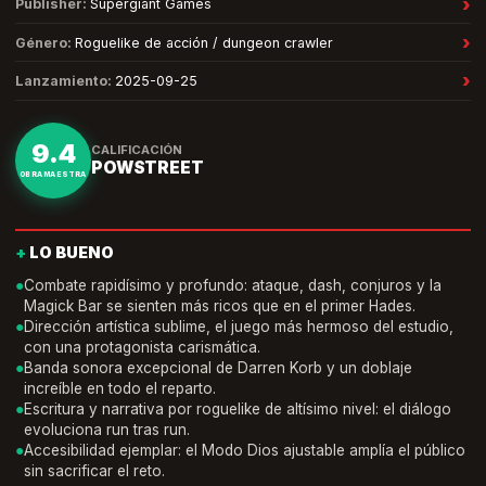
›
Publisher
:
Supergiant Games
›
Género
:
Roguelike de acción / dungeon crawler
›
Lanzamiento
:
2025-09-25
9.4
CALIFICACIÓN
POWSTREET
OBRA MAESTRA
+
LO BUENO
●
Combate rapidísimo y profundo: ataque, dash, conjuros y la
Magick Bar se sienten más ricos que en el primer Hades.
●
Dirección artística sublime, el juego más hermoso del estudio,
con una protagonista carismática.
●
Banda sonora excepcional de Darren Korb y un doblaje
increíble en todo el reparto.
●
Escritura y narrativa por roguelike de altísimo nivel: el diálogo
evoluciona run tras run.
●
Accesibilidad ejemplar: el Modo Dios ajustable amplía el público
sin sacrificar el reto.