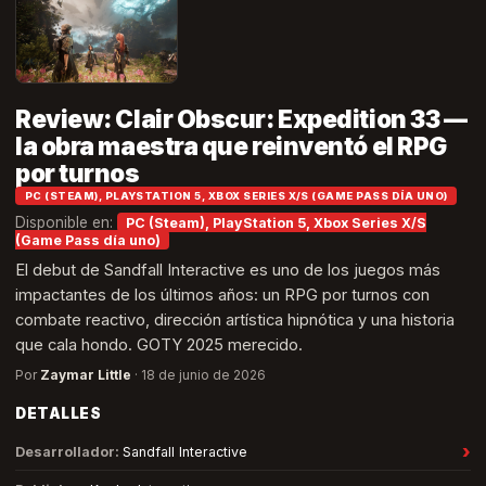
Review: Clair Obscur: Expedition 33 —
la obra maestra que reinventó el RPG
por turnos
PC (STEAM), PLAYSTATION 5, XBOX SERIES X/S (GAME PASS DÍA UNO)
Disponible en:
PC (Steam), PlayStation 5, Xbox Series X/S
(Game Pass día uno)
El debut de Sandfall Interactive es uno de los juegos más
impactantes de los últimos años: un RPG por turnos con
combate reactivo, dirección artística hipnótica y una historia
que cala hondo. GOTY 2025 merecido.
Por
Zaymar Little
·
18 de junio de 2026
DETALLES
›
Desarrollador
:
Sandfall Interactive