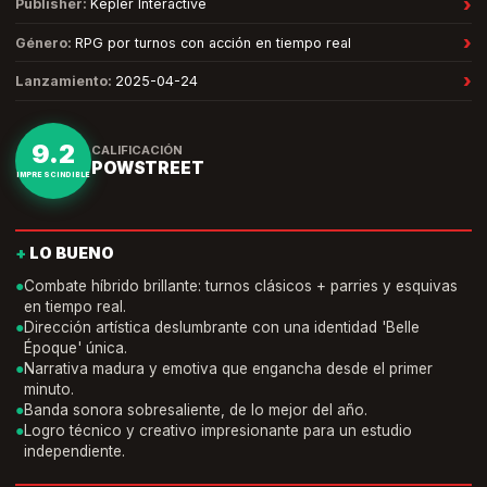
›
Publisher
:
Kepler Interactive
›
Género
:
RPG por turnos con acción en tiempo real
›
Lanzamiento
:
2025-04-24
9.2
CALIFICACIÓN
POWSTREET
IMPRESCINDIBLE
+
LO BUENO
●
Combate híbrido brillante: turnos clásicos + parries y esquivas
en tiempo real.
●
Dirección artística deslumbrante con una identidad 'Belle
Époque' única.
●
Narrativa madura y emotiva que engancha desde el primer
minuto.
●
Banda sonora sobresaliente, de lo mejor del año.
●
Logro técnico y creativo impresionante para un estudio
independiente.