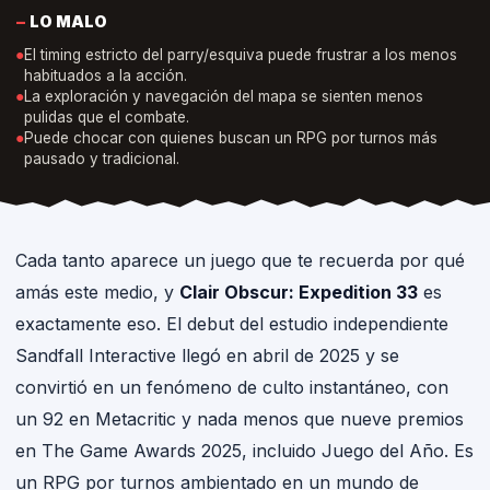
−
LO MALO
●
El timing estricto del parry/esquiva puede frustrar a los menos
habituados a la acción.
●
La exploración y navegación del mapa se sienten menos
pulidas que el combate.
●
Puede chocar con quienes buscan un RPG por turnos más
pausado y tradicional.
Cada tanto aparece un juego que te recuerda por qué
amás este medio, y
Clair Obscur: Expedition 33
es
exactamente eso. El debut del estudio independiente
Sandfall Interactive llegó en abril de 2025 y se
convirtió en un fenómeno de culto instantáneo, con
un 92 en Metacritic y nada menos que nueve premios
en The Game Awards 2025, incluido Juego del Año. Es
un RPG por turnos ambientado en un mundo de