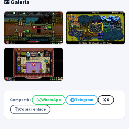
🖼️ Galería
Compartir:
WhatsApp
Telegram
X
Copiar enlace