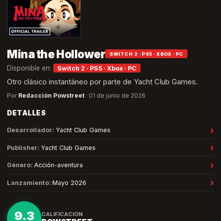
Mina the Hollower
SWITCH 2 · PS5 · XBOX · PC
Disponible en:
Switch 2 · PS5 · Xbox · PC
Otro clásico instantáneo por parte de Yacht Club Games.
Por
Redacción Powstreet
·
01 de junio de 2026
DETALLES
›
Desarrollador
:
Yacht Club Games
›
Publisher
:
Yacht Club Games
›
Género
:
Acción-aventura
›
Lanzamiento
:
Mayo 2026
9.3
CALIFICACIÓN