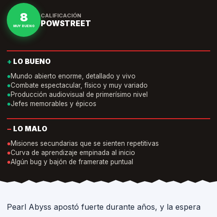
8
CALIFICACIÓN
POWSTREET
MUY BUENO
+
LO BUENO
●
Mundo abierto enorme, detallado y vivo
●
Combate espectacular, físico y muy variado
●
Producción audiovisual de primerísimo nivel
●
Jefes memorables y épicos
−
LO MALO
●
Misiones secundarias que se sienten repetitivas
●
Curva de aprendizaje empinada al inicio
●
Algún bug y bajón de framerate puntual
Pearl Abyss apostó fuerte durante años, y la espera