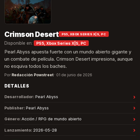
Crimson Desert
PS5, XBOX SERIES X|S, PC
Disponible en:
PS5, Xbox Series X|S, PC
Pearl Abyss apuesta fuerte con un mundo abierto gigante y
un combate de película. Crimson Desert impresiona, aunque
no esquiva todos los baches.
Por
Redacción Powstreet
·
01 de junio de 2026
DETALLES
›
Desarrollador
:
Pearl Abyss
›
Publisher
:
Pearl Abyss
›
Género
:
Acción / RPG de mundo abierto
›
Lanzamiento
:
2026-05-28