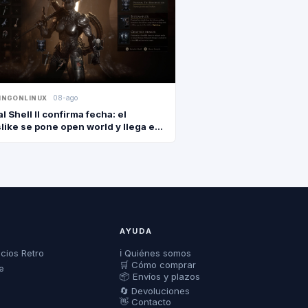
08-ago
INGONLINUX
l Shell II confirma fecha: el
like se pone open world y llega el
e agosto
AYUDA
ecios Retro
ℹ️ Quiénes somos
🛒 Cómo comprar
e
📦 Envíos y plazos
🔄 Devoluciones
👋 Contacto