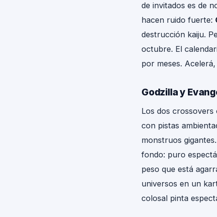
de invitados es de 
hacen ruido fuerte:
destrucción kaiju. P
octubre. El calenda
por meses. Acelerá, q
Godzilla y Evange
Los dos crossovers e
con pistas ambienta
monstruos gigantes. 
fondo: puro espect
peso que está agarra
universos en un kar
colosal pinta espect