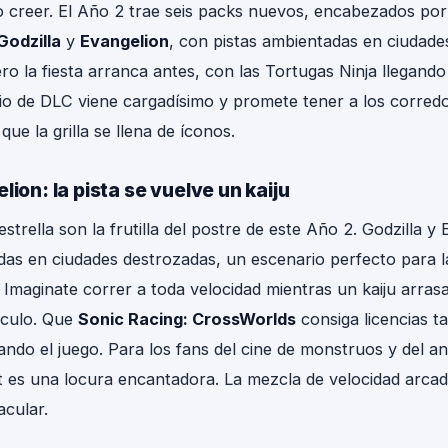
no creer. El Año 2 trae seis packs nuevos, encabezados po
Godzilla
y
Evangelion
, con pistas ambientadas en ciudade
ero la fiesta arranca antes, con las Tortugas Ninja llegando
rio de DLC viene cargadísimo y promete tener a los corred
ue la grilla se llena de íconos.
lion: la pista se vuelve un kaiju
strella son la frutilla del postre de este Año 2. Godzilla y
das en ciudades destrozadas, un escenario perfecto para l
Imaginate correr a toda velocidad mientras un kaiju arrasa 
áculo. Que
Sonic Racing: CrossWorlds
consiga licencias t
ndo el juego. Para los fans del cine de monstruos y del an
t es una locura encantadora. La mezcla de velocidad arcad
acular.