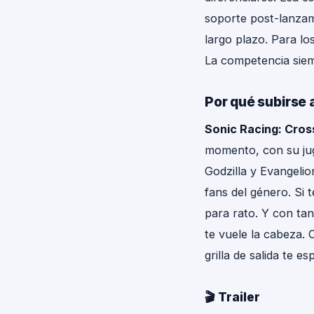
soporte post-lanza
largo plazo. Para lo
La competencia siem
Por qué subirse a
Sonic Racing: Cro
momento, con su jug
Godzilla y Evangelio
fans del género. Si 
para rato. Y con tan
te vuele la cabeza. C
grilla de salida te es
🎬 Trailer