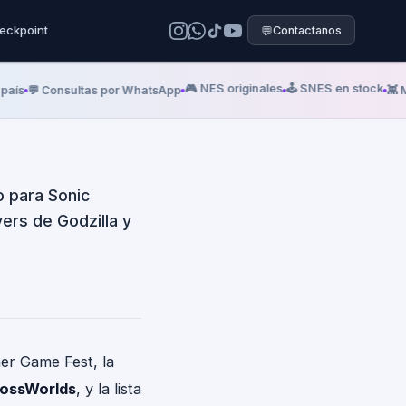
eckpoint
💬
Contactanos
rpa un Año
n
🎮 NES originales
🕹️ SNES en stock
💬 Consultas por WhatsApp
👾 Mega 
 para Sonic
ers de Godzilla y
er Game Fest, la
rossWorlds
, y la lista