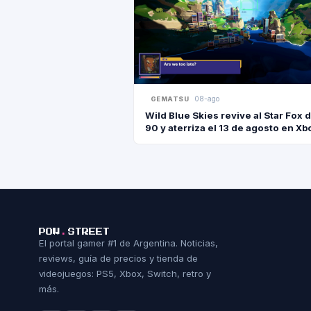
08-ago
GEMATSU
Wild Blue Skies revive al Star Fox d
90 y aterriza el 13 de agosto en Xb
PS5 y PC
POW
.
STREET
El portal gamer #1 de Argentina. Noticias,
reviews, guía de precios y tienda de
videojuegos: PS5, Xbox, Switch, retro y
más.