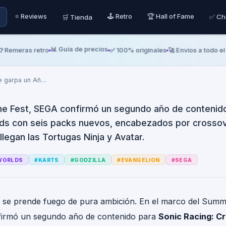
es, 19 De Junio De 2026
⭐ Reviews
🕹️ Retro
🏆 Hall of Fame
✅ Ch
🛒 Tienda
ng: CrossWorlds se ga
e Godzilla Y Evangelio
📊 Guía de precios
eras retro
✅ 100% originales
🚀 Envíos a todo el país
e garpa un Añ
…
e Fest, SEGA confirmó un segundo año de contenido
ds con seis packs nuevos, encabezados por crossov
llegan las Tortugas Ninja y Avatar.
WORLDS
#
KARTS
#
GODZILLA
#
EVANGELION
#
SEGA
 se prende fuego de pura ambición. En el marco del Summ
irmó un segundo año de contenido para
Sonic Racing: C