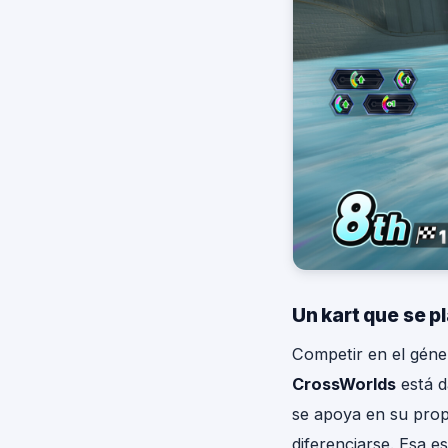
Un kart que se p
Competir en el géne
CrossWorlds
está d
se apoya en su propi
diferenciarse. Esa e