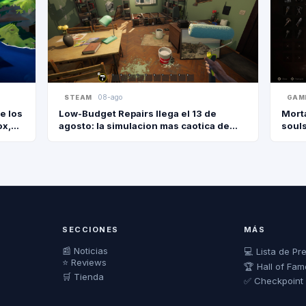
08-ago
STEAM
GAM
e los
Low-Budget Repairs llega el 13 de
Morta
ox,
agosto: la simulacion mas caotica de
souls
reformas berretas
20 d
SECCIONES
MÁS
📰 Noticias
💻 Lista de Pr
⭐ Reviews
🏆 Hall of Fam
🛒 Tienda
✅ Checkpoint