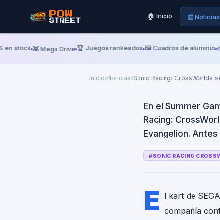
Viern
VIDEO GAMES CHRONICLE
POW
🏠 Inicio
📰 Noticias
STREET
Sonic Raci
2 con DLC d
stock
🏆 Juegos rankeados
🖼️ Cuadros de aluminio
👾 Mega Drive
👕 Rem
Inicio
›
Noticias
›
Sonic Racing: CrossWorlds s
En el Summer Gam
Racing: CrossWorl
Evangelion. Antes 
#
SONIC RACING CROSS
E
l kart de SEGA
compañía conf