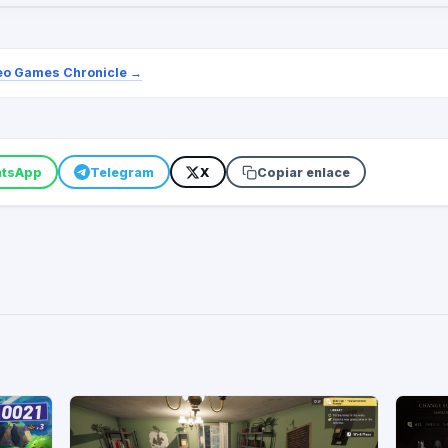
eo Games Chronicle
→
tsApp
Telegram
X
Copiar enlace