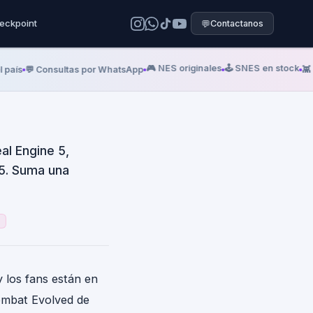
eckpoint
💬
Contactanos
echa: el
de julio
🎮 NES originales
🕹️ SNES en stock
aís
💬 Consultas por WhatsApp
👾 Me
al Engine 5,
S5. Suma una
 los fans están en
ombat Evolved de