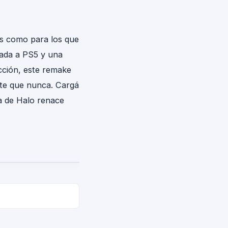
os como para los que
gada a PS5 y una
acción, este remake
ente que nunca. Cargá
a de Halo renace