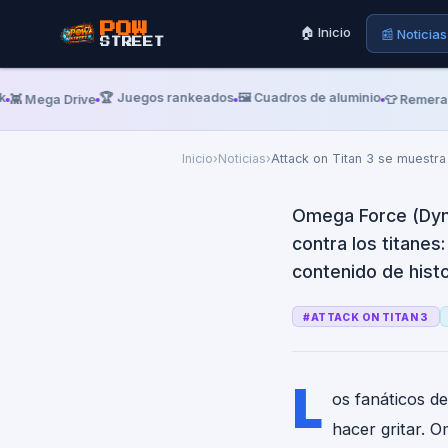
Attack on T
POW
🏠 Inicio
📰 Noticias
STREET
Tecmo conf
opening d
🏆 Juegos rankeados
🖼️ Cuadros de aluminio
Mega Drive
👕 Remeras retr
Inicio
›
Noticias
›
Attack on Titan 3 se muestra
Omega Force (Dyna
contra los titane
contenido de histo
#
ATTACK ON TITAN 3
L
os fanáticos de
hacer gritar. 