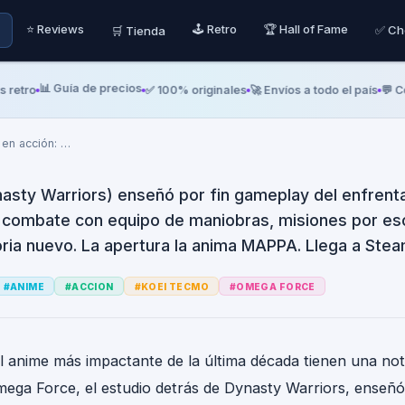
itan 3 se muestra en a
⭐ Reviews
🕹️ Retro
🏆 Hall of Fame
✅ Ch
🛒 Tienda
irma lanzamiento este 
e MAPPA
📊 Guía de precios
o
✅ 100% originales
🚀 Envíos a todo el país
💬 Consu
 en acción:
…
sty Warriors) enseñó por fin gameplay del enfrenta
s: combate con equipo de maniobras, misiones por e
ria nuevo. La apertura la anima MAPPA. Llega a Stea
#
ANIME
#
ACCION
#
KOEI TECMO
#
OMEGA FORCE
l anime más impactante de la última década tienen una noti
Omega Force, el estudio detrás de Dynasty Warriors, enseñó