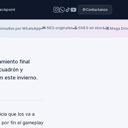
cción: Koei
eckpoint
💬
Contactanos
invierno y
🎮 NES originales
🕹️ SNES en stock
🏆 
ltas por WhatsApp
👾 Mega Drive
miento final
scuadrón y
m este invierno.
cia que los va a
 por fin el gameplay