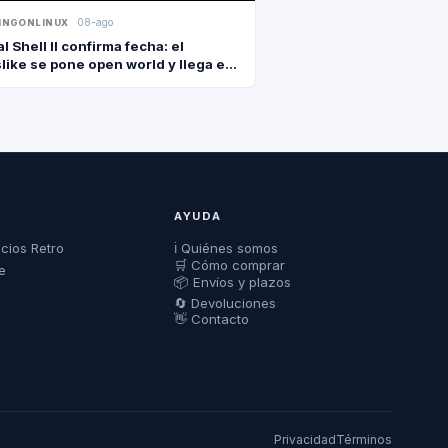
08-ago
INGONLINUX
l Shell II confirma fecha: el
like se pone open world y llega el
e agosto
AYUDA
ecios Retro
ℹ️ Quiénes somos
🛒 Cómo comprar
e
📦 Envíos y plazos
🔄 Devoluciones
👋 Contacto
Privacidad
Términos