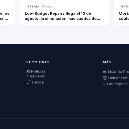
08-ago
STEAM
GAM
e los
Low-Budget Repairs llega el 13 de
Morta
ox,
agosto: la simulacion mas caotica de
souls
reformas berretas
20 d
SECCIONES
MÁS
📰 Noticias
💻 Lista de Pr
⭐ Reviews
🏆 Hall of Fam
🛒 Tienda
✅ Checkpoint