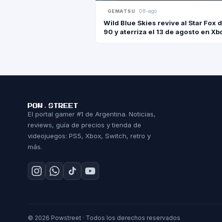
08-ago
GEMATSU
Wild Blue Skies revive al Star Fox d
90 y aterriza el 13 de agosto en Xb
PS5 y PC
POW
.
STREET
El portal gamer #1 de Argentina. Noticias,
reviews, guía de precios y tienda de
videojuegos: PS5, Xbox, Switch, retro y
más.
© 2026 Powstreet · Todos los derechos reservados