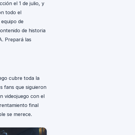
ción el 1 de julio, y
on todo el
l equipo de
ntenido de historia
A. Prepará las
uego cubre toda la
s fans que siguieron
un videojuego con el
rentamiento final
able se merece.