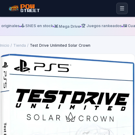
POW
☰
STREET
originales
🕹️ SNES en stock
🏆 Juegos rankeados
🖼️ Cu
👾 Mega Drive
Inicio
/
Tienda
/
Test Drive Unlimited Solar Crown