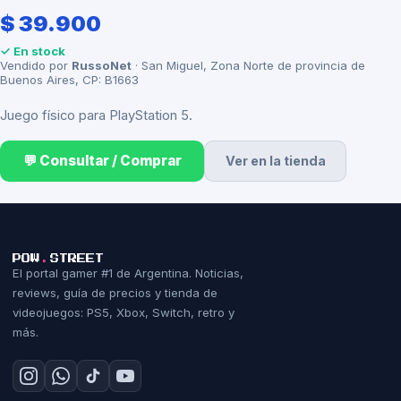
$ 39.900
✓ En stock
Vendido por
RussoNet
· San Miguel, Zona Norte de provincia de
Buenos Aires, CP: B1663
Juego físico para PlayStation 5.
💬 Consultar / Comprar
Ver en la tienda
POW
.
STREET
El portal gamer #1 de Argentina. Noticias,
reviews, guía de precios y tienda de
videojuegos: PS5, Xbox, Switch, retro y
más.