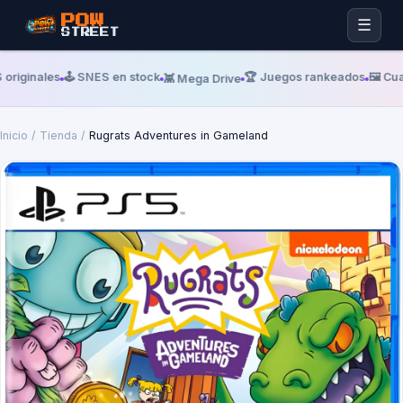
POW
☰
STREET
 originales
🕹️ SNES en stock
🏆 Juegos rankeados
🖼️ Cu
👾 Mega Drive
Inicio
/
Tienda
/
Rugrats Adventures in Gameland