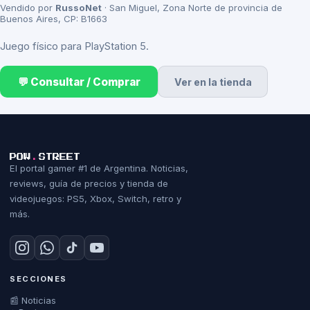
Vendido por
RussoNet
· San Miguel, Zona Norte de provincia de
Buenos Aires, CP: B1663
Juego físico para PlayStation 5.
💬 Consultar / Comprar
Ver en la tienda
POW
.
STREET
El portal gamer #1 de Argentina. Noticias,
reviews, guía de precios y tienda de
videojuegos: PS5, Xbox, Switch, retro y
más.
SECCIONES
📰 Noticias