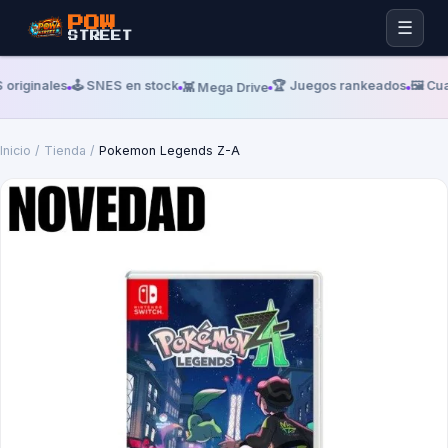
POW
☰
STREET
 originales
🕹️ SNES en stock
🏆 Juegos rankeados
🖼️ Cu
👾 Mega Drive
Inicio
/
Tienda
/
Pokemon Legends Z-A