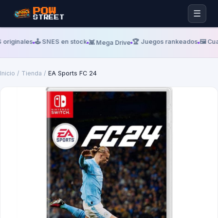
POW
☰
STREET
 originales
🕹️ SNES en stock
🏆 Juegos rankeados
🖼️ Cu
👾 Mega Drive
Inicio
/
Tienda
/
EA Sports FC 24