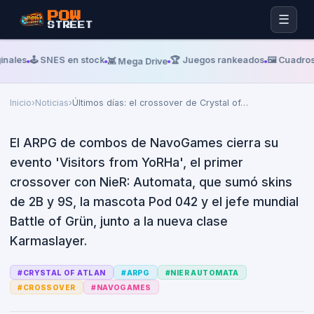
Sábado, 20 De Junio De 2026
MMORPG.COM
POW
☰
STREET
Últimos días: el crossover de
Crystal of Atlan con NieR:
inales
🕹️ SNES en stock
🏆 Juegos rankeados
🖼️ Cuadros
👾 Mega Drive
Automata mete a 2B y 9S en el
ARPG
Inicio
›
Noticias
›
Últimos días: el crossover de Crystal of
…
El ARPG de combos de NavoGames cierra su
evento 'Visitors from YoRHa', el primer
crossover con NieR: Automata, que sumó skins
de 2B y 9S, la mascota Pod 042 y el jefe mundial
Battle of Grün, junto a la nueva clase
Karmaslayer.
#
CRYSTAL OF ATLAN
#
ARPG
#
NIER AUTOMATA
#
CROSSOVER
#
NAVOGAMES