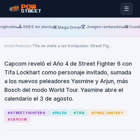
Jueves, 18 De Junio De 2026
GEMATSU
POW
☰
STREET
Tifa se mete a las trompadas:
Street Fighter 6 confirmó su
iginales
🕹️ SNES en stock
🏆 Juegos rankeados
🖼️ Cuadr
👾 Mega Drive
Año 4 con la heroína de Final
Fantasy VII
Inicio
›
Noticias
›
Tifa se mete a las trompadas: Street Fig
…
Capcom reveló el Año 4 de Street Fighter 6 con
Tifa Lockhart como personaje invitado, sumada
a los nuevos peleadores Yasmine y Arjun, más
Bosch del modo World Tour. Yasmine abre el
calendario el 3 de agosto.
#
STREET FIGHTER 6
#
PELEA
#
TIFA
#
FINAL FANTASY
#
CAPCOM