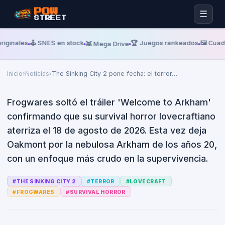
POW
☰
STREET
Martes, 30 De Junio De 2026
FROGWARES
The Sinking City 2 pone fecha:
iginales
🕹️ SNES en stock
🏆 Juegos rankeados
🖼️ Cuadr
👾 Mega Drive
el terror lovecraftiano llega a
Arkham el 18 de agosto
Inicio
›
Noticias
›
The Sinking City 2 pone fecha: el terror
…
Frogwares soltó el tráiler 'Welcome to Arkham'
confirmando que su survival horror lovecraftiano
aterriza el 18 de agosto de 2026. Esta vez deja
Oakmont por la nebulosa Arkham de los años 20,
con un enfoque más crudo en la supervivencia.
#
THE SINKING CITY 2
#
TERROR
#
LOVECRAFT
#
FROGWARES
#
SURVIVAL HORROR