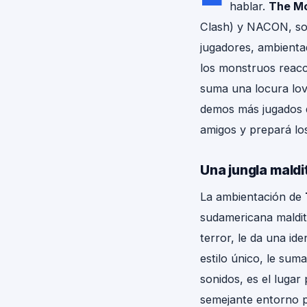
hablar.
The Mo
Clash) y NACON, sol
jugadores, ambientad
los monstruos reacc
suma una locura lov
demos más jugados de
amigos y prepará los
Una jungla maldi
La ambientación de
sudamericana maldita
terror, le da una id
estilo único, le sum
sonidos, es el lugar
semejante entorno p