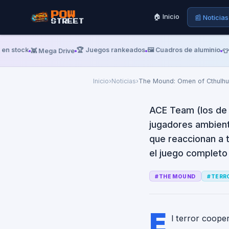
The Mound:
POW
🏠 Inicio
📰 Noticias
STREET
jungla mald
en el Next 
tock
🏆 Juegos rankeados
🖼️ Cuadros de aluminio
👾 Mega Drive
👕 Reme
Inicio
›
Noticias
›
The Mound: Omen of Cthulhu
ACE Team (los de 
jugadores ambient
que reaccionan a 
el juego completo l
#
THE MOUND
#
TERR
E
l terror coope