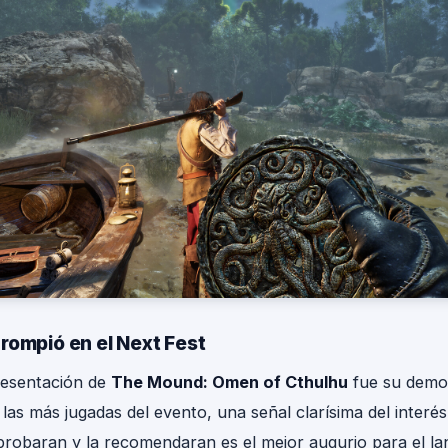
rompió en el Next Fest
resentación de
The Mound: Omen of Cthulhu
fue su demo
 las más jugadas del evento, una señal clarísima del interé
 probaran y la recomendaran es el mejor augurio para el la