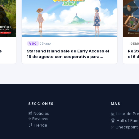
05-ago
VGC
GEM
e
Starsand Island sale de Early Access el
ReSto
18 de agosto con cooperativo para
el 6 
cuatro jugadores
Y2K
SECCIONES
MÁS
📰 Noticias
💻 Lista de Pr
⭐ Reviews
🏆 Hall of Fam
🛒 Tienda
✅ Checkpoint