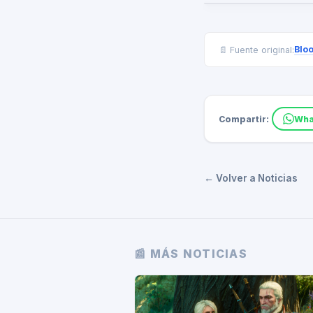
Blo
📄 Fuente original:
Compartir:
Wha
← Volver a Noticias
📰 MÁS NOTICIAS