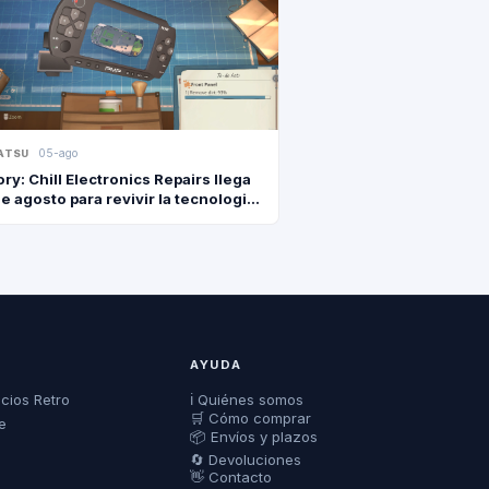
05-ago
ATSU
ry: Chill Electronics Repairs llega
de agosto para revivir la tecnologia
AYUDA
ecios Retro
ℹ️ Quiénes somos
🛒 Cómo comprar
e
📦 Envíos y plazos
🔄 Devoluciones
👋 Contacto