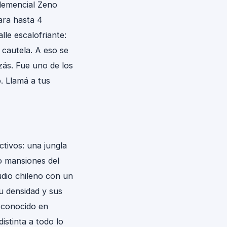
demencial Zeno
ara hasta 4
lle escalofriante:
cautela. A eso se
zás. Fue uno de los
. Llamá a tus
tivos: una jungla
 o mansiones del
udio chileno con un
su densidad y sus
esconocido en
stinta a todo lo