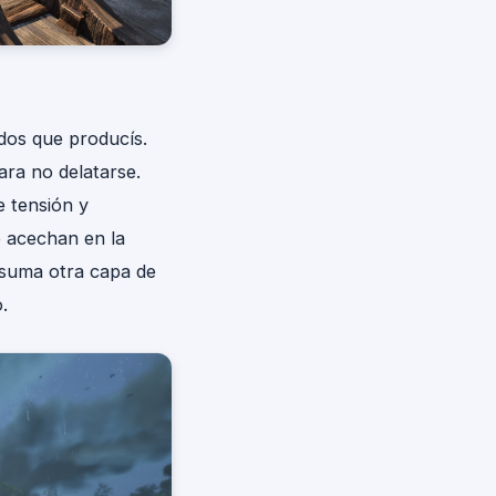
dos que producís.
ara no delatarse.
e tensión y
e acechan en la
 suma otra capa de
.