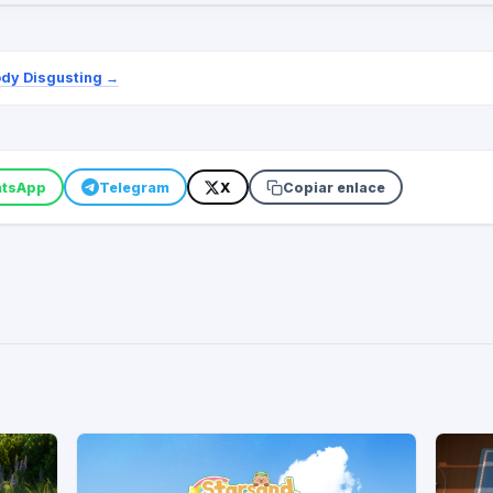
ody Disgusting
→
tsApp
Telegram
X
Copiar enlace