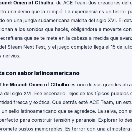
und: Omen of Cthulhu
, de ACE Team (los creadores del 
tó una demo que la rompió. La experiencia es un terror p
o en una jungla sudamericana maldita del siglo XVI. El deta
ionan a los sonidos que hacés, obligándote a moverte con 
ecraftiana que se te mete en la cabeza a medida que avan
l Steam Next Fest, y el juego completo llega el 15 de julio
 nervios.
ta con sabor latinoamericano
The Mound: Omen of Cthulhu
es uno de sus grandes atrac
 del siglo XVI. Ese escenario, lejos de los típicos pueblos
entidad fresca y exótica. Que detrás esté ACE Team, un est
a un sello latinoamericano que se agradece. La selva, con 
 perfecto para construir tensión y paranoia. Explorar lo d
romete sustos memorables. Es terror con una atmósfera di