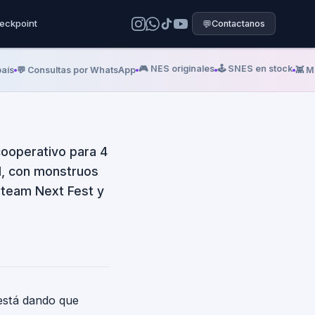
ete en una
eckpoint
💬
Contactanos
la rompió
🎮 NES originales
🕹️ SNES en stock
 Consultas por WhatsApp
👾 Mega D
ooperativo para 4
I, con monstruos
Steam Next Fest y
está dando que