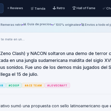
 Omen of Cthulhu te m
⭐ Reviews
🕹️ Retro
🏆 Hall of Fame
✅ Ch
🛒 Tienda
ita: el terror coop que 
Fest
📊 Guía de precios
ras retro
✅ 100% originales
🚀 Envíos a todo el país

 te mete en un
…
Zeno Clash) y NACON soltaron una demo de terror c
ada en una jungla sudamericana maldita del siglo XV
tus sonidos. Fue uno de los demos más jugados del 
lega el 15 de julio.
OR
#
COOP
#
ACE TEAM
#
LOVECRAFT
rativo sumó una propuesta con sello latinoamericano que 