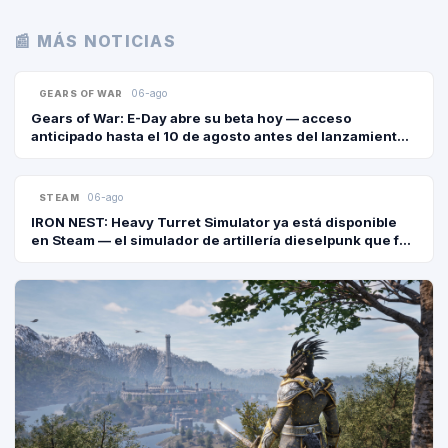
📰 MÁS NOTICIAS
06-ago
GEARS OF WAR
Gears of War: E-Day abre su beta hoy — acceso
anticipado hasta el 10 de agosto antes del lanzamiento
del 6 de octubre
06-ago
STEAM
IRON NEST: Heavy Turret Simulator ya está disponible
en Steam — el simulador de artillería dieselpunk que fue
2° en el Next Fest
GEARS OF
GAMING NEWS · P