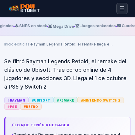
POW
☰
STREET
Lunes, 01 De Junio De 2026
VGC
ginales
🕹️ SNES en stock
🏆 Juegos rankeados
🖼️ Cuadro
👾 Mega Drive
Rayman Legends Retold: el
remake llega en octubre 2026
Inicio
›
Noticias
›
Rayman Legends Retold: el remake llega e
…
Se filtró Rayman Legends Retold, el remake del
clásico de Ubisoft. Trae co-op online de 4
jugadores y secciones 3D. Llega el 1 de octubre
a PS5 y Switch 2.
#
RAYMAN
#
UBISOFT
#
REMAKE
#
NINTENDO SWITCH 2
#
PS5
#
RETRO
⚡ LO QUE TENÉS QUE SABER
›
Remake de Rayman Legends con co-op online de 4