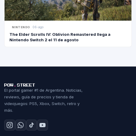
STEA
06-ago
GAMING NEWS · P
NINTENDO
The Elder Scrolls IV: Oblivion Remastered llega a
Nintendo Switch 2 el 11 de agosto
POW
.
STREET
El portal gamer #1 de Argentina. Noticias,
reviews, guía de precios y tienda de
videojuegos: PS5, Xbox, Switch, retro y
más.