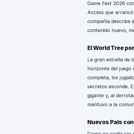
Game Fest 2026 con u
Access que arrancó 
compañía describe e
contenido nuevo, mej
El World Tree por
La gran estrella de l
horizonte del juego 
completa, los jugad
secretos esconde. El
gigante y, al derrota
mantuvo a la comun
Nuevos Pals con
Como no podía ser d