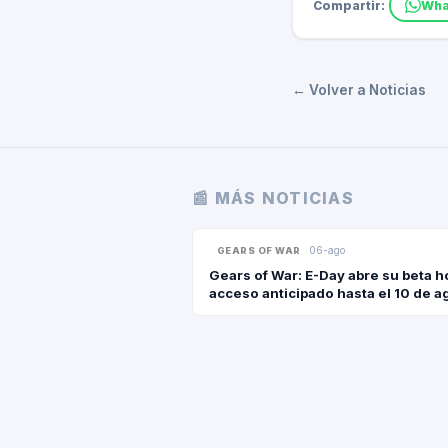
Compartir:
Wha
← Volver a Noticias
📰 MÁS NOTICIAS
06-ago
GEARS OF WAR
Gears of War: E-Day abre su beta 
acceso anticipado hasta el 10 de a
antes del lanzamiento del 6 de oct