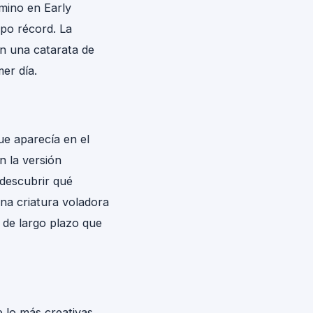
amino en Early
po récord. La
n una catarata de
er día.
ue aparecía en el
n la versión
 descubrir qué
una criatura voladora
o de largo plazo que
 lo más creativas.