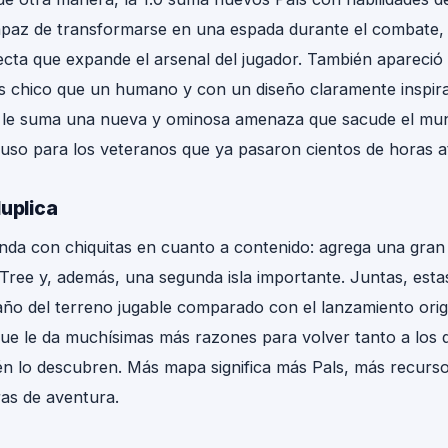
apaz de transformarse en una espada durante el combate
recta que expande el arsenal del jugador. También apareció
s chico que un humano y con un diseño claramente inspira
se le suma una nueva y ominosa amenaza que sacude el mu
cluso para los veteranos que ya pasaron cientos de horas a
duplica
anda con chiquitas en cuanto a contenido: agrega una gra
 Tree y, además, una segunda isla importante. Juntas, est
maño del terreno jugable comparado con el lanzamiento orig
e le da muchísimas más razones para volver tanto a los q
én lo descubren. Más mapa significa más Pals, más recurso
as de aventura.