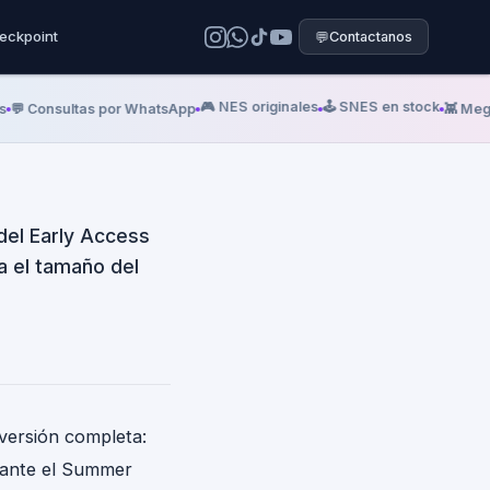
sión
eckpoint
💬
Contactanos
l World Tree
🎮 NES originales
🕹️ SNES en stock
💬 Consultas por WhatsApp
👾 Mega 
del Early Access
ca el tamaño del
 versión completa:
rante el Summer