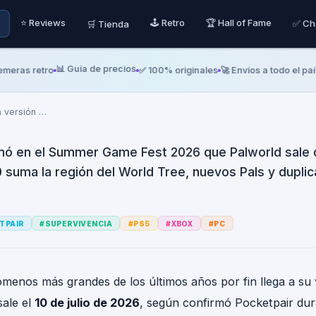
 ya tiene fecha: la ver
⭐ Reviews
🕹️ Retro
🏆 Hall of Fame
✅ Ch
🛒 Tienda
ga el 10 de julio con e
oble de mapa
📊 Guía de precios
eras retro
✅ 100% originales
🚀 Envíos a todo el país
la versión
…
mó en el Summer Game Fest 2026 que Palworld sale 
 1.0 suma la región del World Tree, nuevos Pals y dupli
TPAIR
#
SUPERVIVENCIA
#
PS5
#
XBOX
#
PC
ómenos más grandes de los últimos años por fin llega a su
ale el
10 de julio de 2026
, según confirmó Pocketpair du