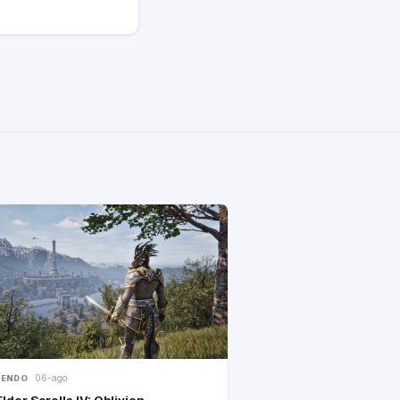
06-ago
TENDO
lder Scrolls IV: Oblivion