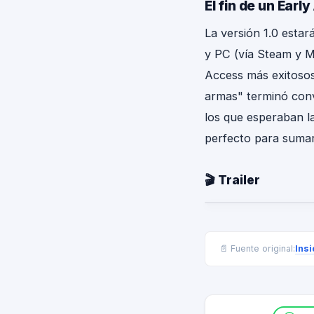
El fin de un Earl
La versión 1.0 esta
y PC (vía Steam y Mi
Access más exitosos
armas" terminó conv
los que esperaban la 
perfecto para sumars
🎬 Trailer
Ins
📄 Fuente original: