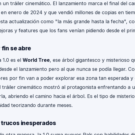
n tráiler cinemático. El lanzamiento marca el final del c
en enero de 2024 y que vendió millones de copias en tiem
INSIDER GAMING
sta actualización como "la más grande hasta la fecha", co
GAMING NEWS · POWSTREET
oras y features que los fans venían pidiendo desde el prim
 fin se abre
a 1.0 es el
World Tree
, ese árbol gigantesco y misterioso q
desde el lanzamiento pero al que nunca se podía llegar. Co
ores por fin van a poder explorar esa zona tan esperada y
 tráiler cinemático mostró al protagonista enfrentando a 
rla, abriendo el camino hacia el árbol. Es el tipo de misteri
idad teorizando durante meses.
 trucos inesperados
e otra manera, la 1.0 suma nuevos Pals con habilidades de