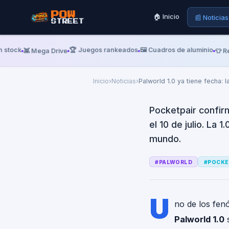
Palworld 1.0
POW
🏠 Inicio
📰 Noticias
STREET
completa lle
y casi el d
stock
🏆 Juegos rankeados
🖼️ Cuadros de aluminio
👾 Mega Drive
👕 Rem
Inicio
›
Noticias
›
Palworld 1.0 ya tiene fecha: 
Pocketpair confir
el 10 de julio. La
mundo.
#
PALWORLD
#
POCKE
U
no de los fen
Palworld 1.0
s