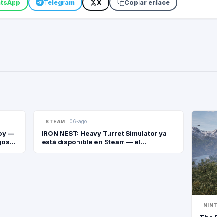
tsApp
Telegram
X
Copiar enlace
06-ago
STEAM
hoy —
IRON NEST: Heavy Turret Simulator ya
gosto
está disponible en Steam — el
ubre
simulador de artillería dieselpunk que
fue 2° en el Next Fest
NIN
The E