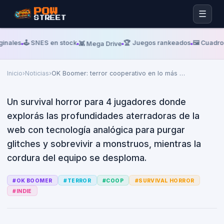
POW
☰
STREET
Lunes, 29 De Junio De 2026
STEAM
OK Boomer: terror cooperativo
inales
🕹️ SNES en stock
🏆 Juegos rankeados
🖼️ Cuadros
👾 Mega Drive
en lo más profundo y oscuro de
internet
Inicio
›
Noticias
›
OK Boomer: terror cooperativo en lo más
…
Un survival horror para 4 jugadores donde
explorás las profundidades aterradoras de la
web con tecnología analógica para purgar
glitches y sobrevivir a monstruos, mientras la
cordura del equipo se desploma.
#
OK BOOMER
#
TERROR
#
COOP
#
SURVIVAL HORROR
#
INDIE