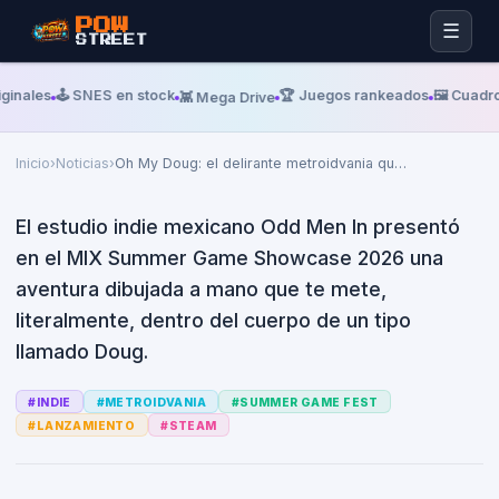
POW
THE MIX SUMMER GAME SHOWCASE 2026
☰
STREET
Martes, 02 De Junio De 2026
Oh My Doug: el delirante
ginales
🕹️ SNES en stock
🏆 Juegos rankeados
🖼️ Cuadro
👾 Mega Drive
metroidvania que transcurre
dentro del cuerpo humano
Inicio
›
Noticias
›
Oh My Doug: el delirante metroidvania qu
…
El estudio indie mexicano Odd Men In presentó
en el MIX Summer Game Showcase 2026 una
aventura dibujada a mano que te mete,
literalmente, dentro del cuerpo de un tipo
llamado Doug.
#
INDIE
#
METROIDVANIA
#
SUMMER GAME FEST
#
LANZAMIENTO
#
STEAM