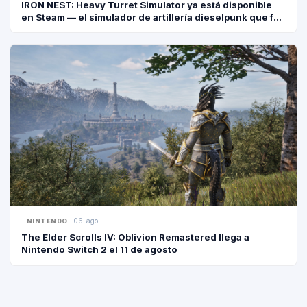
IRON NEST: Heavy Turret Simulator ya está disponible
en Steam — el simulador de artillería dieselpunk que fue
2° en el Next Fest
GEARS OF
GAMING NEWS · P
STEA
06-ago
GAMING NEWS · P
NINTENDO
The Elder Scrolls IV: Oblivion Remastered llega a
Nintendo Switch 2 el 11 de agosto