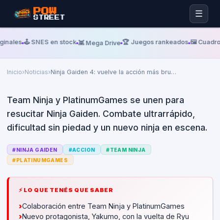
POW
☰
STREET
Martes, 02 De Junio De 2026
IGN
ginales
🕹️ SNES en stock
🏆 Juegos rankeados
🖼️ Cuadro
👾 Mega Drive
Ninja Gaiden 4: vuelve la acción
más brutal y difícil
Inicio
›
Noticias
›
Ninja Gaiden 4: vuelve la acción más bru
…
Team Ninja y PlatinumGames se unen para
resucitar Ninja Gaiden. Combate ultrarrápido,
dificultad sin piedad y un nuevo ninja en escena.
#
NINJA GAIDEN
#
ACCION
#
TEAM NINJA
#
PLATINUMGAMES
⚡ LO QUE TENÉS QUE SABER
›
Colaboración entre Team Ninja y PlatinumGames
›
Nuevo protagonista, Yakumo, con la vuelta de Ryu