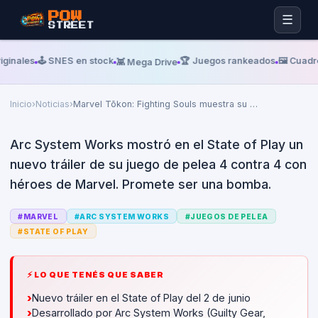
POW
☰
STREET
Martes, 02 De Junio De 2026
IGN
ginales
🕹️ SNES en stock
🏆 Juegos rankeados
🖼️ Cuadr
👾 Mega Drive
Marvel Tōkon: Fighting Souls
muestra su nuevo tráiler
Inicio
›
Noticias
›
Marvel Tōkon: Fighting Souls muestra su
…
Arc System Works mostró en el State of Play un
nuevo tráiler de su juego de pelea 4 contra 4 con
héroes de Marvel. Promete ser una bomba.
#
MARVEL
#
ARC SYSTEM WORKS
#
JUEGOS DE PELEA
#
STATE OF PLAY
⚡ LO QUE TENÉS QUE SABER
›
Nuevo tráiler en el State of Play del 2 de junio
›
Desarrollado por Arc System Works (Guilty Gear,