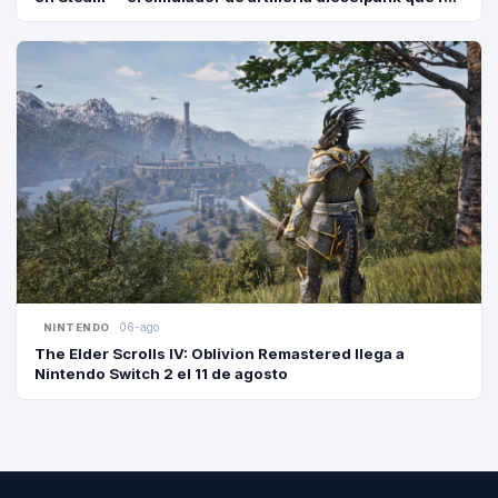
2° en el Next Fest
GEARS OF
GAMING NEWS · P
STEA
06-ago
GAMING NEWS · P
NINTENDO
The Elder Scrolls IV: Oblivion Remastered llega a
Nintendo Switch 2 el 11 de agosto