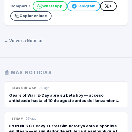
Compartir:
WhatsApp
Telegram
X
Copiar enlace
← Volver a Noticias
📰 MÁS NOTICIAS
06-ago
GEARS OF WAR
Gears of War: E-Day abre su beta hoy — acceso
anticipado hasta el 10 de agosto antes del lanzamiento
del 6 de octubre
06-ago
STEAM
IRON NEST: Heavy Turret Simulator ya está disponible
en Steam — el simulador de artillería dieselpunk que fue