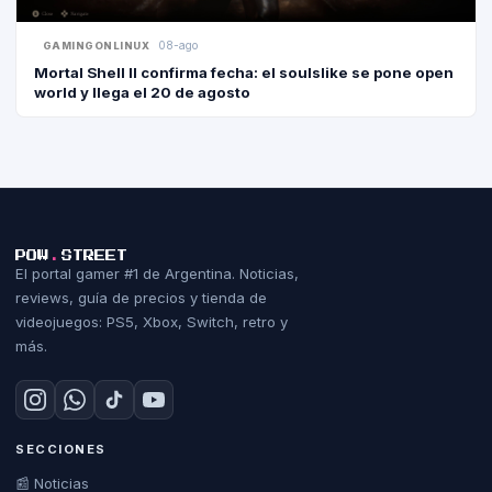
08-ago
GAMINGONLINUX
Mortal Shell II confirma fecha: el soulslike se pone open
world y llega el 20 de agosto
POW
.
STREET
El portal gamer #1 de Argentina. Noticias,
reviews, guía de precios y tienda de
videojuegos: PS5, Xbox, Switch, retro y
más.
SECCIONES
📰 Noticias