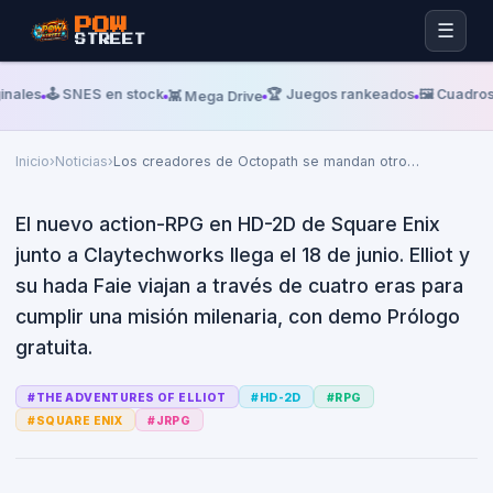
Miércoles, 17 De Junio De 2026
GEMATSU
POW
☰
STREET
Los creadores de Octopath se
mandan otro HD-2D: 'The
inales
🕹️ SNES en stock
🏆 Juegos rankeados
🖼️ Cuadros
👾 Mega Drive
Adventures of Elliot' debuta el
18 de junio
Inicio
›
Noticias
›
Los creadores de Octopath se mandan otro
…
El nuevo action-RPG en HD-2D de Square Enix
junto a Claytechworks llega el 18 de junio. Elliot y
su hada Faie viajan a través de cuatro eras para
cumplir una misión milenaria, con demo Prólogo
gratuita.
#
THE ADVENTURES OF ELLIOT
#
HD-2D
#
RPG
#
SQUARE ENIX
#
JRPG