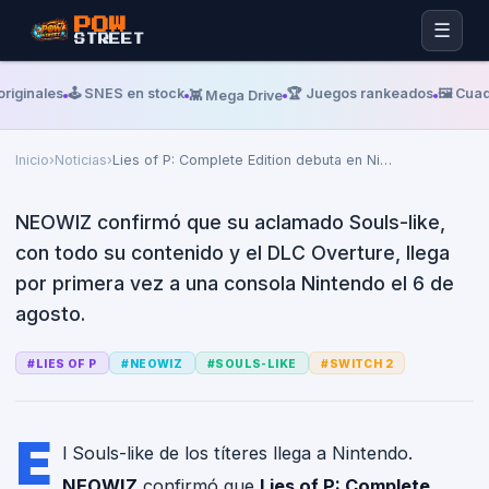
POW
☰
STREET
Miércoles, 10 De Junio De 2026
NINTENDO LIFE
Lies of P: Complete Edition
riginales
🕹️ SNES en stock
🏆 Juegos rankeados
🖼️ Cuad
👾 Mega Drive
debuta en Nintendo Switch 2 el
6 de agosto
Inicio
›
Noticias
›
Lies of P: Complete Edition debuta en Ni
…
NEOWIZ confirmó que su aclamado Souls-like,
con todo su contenido y el DLC Overture, llega
por primera vez a una consola Nintendo el 6 de
agosto.
#
LIES OF P
#
NEOWIZ
#
SOULS-LIKE
#
SWITCH 2
E
l Souls-like de los títeres llega a Nintendo.
NEOWIZ
confirmó que
Lies of P: Complete