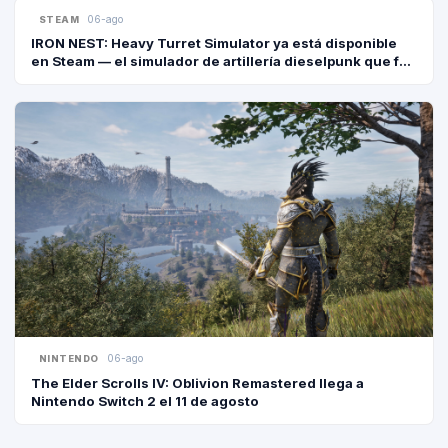
06-ago
STEAM
IRON NEST: Heavy Turret Simulator ya está disponible
en Steam — el simulador de artillería dieselpunk que fue
2° en el Next Fest
GEARS OF
GAMING NEWS · P
STEA
06-ago
GAMING NEWS · P
NINTENDO
The Elder Scrolls IV: Oblivion Remastered llega a
Nintendo Switch 2 el 11 de agosto