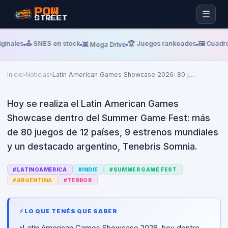
Viernes, 05 De Junio De 2026
POW
☰
STREET
Latin American Games
Showcase 2026: 80 juegos, 12
ginales
🕹️ SNES en stock
🏆 Juegos rankeados
🖼️ Cuadro
👾 Mega Drive
países y un terror argentino que
la rompe
Inicio
›
Noticias
›
Latin American Games Showcase 2026: 80 j
…
Hoy se realiza el Latin American Games
Showcase dentro del Summer Game Fest: más
de 80 juegos de 12 países, 9 estrenos mundiales
y un destacado argentino, Tenebris Somnia.
#
LATINOAMERICA
#
INDIE
#
SUMMER GAME FEST
#
ARGENTINA
#
TERROR
⚡ LO QUE TENÉS QUE SABER
›
Latin American Games Showcase 2026, hoy dentro