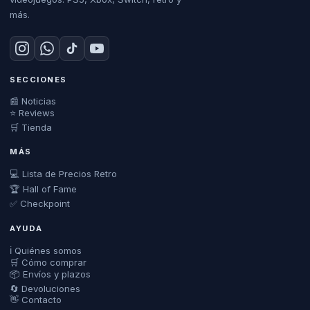
más.
SECCIONES
📰 Noticias
⭐ Reviews
🛒 Tienda
MÁS
💻 Lista de Precios Retro
🏆 Hall of Fame
✅ Checkpoint
AYUDA
ℹ️ Quiénes somos
🛒 Cómo comprar
📦 Envíos y plazos
🔄 Devoluciones
👋 Contacto