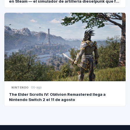
en Steam — el simulador de artillería dieselpunk que fue
2° en el Next Fest
GEARS OF
GAMING NEWS · P
STEA
06-ago
GAMING NEWS · P
NINTENDO
The Elder Scrolls IV: Oblivion Remastered llega a
Nintendo Switch 2 el 11 de agosto