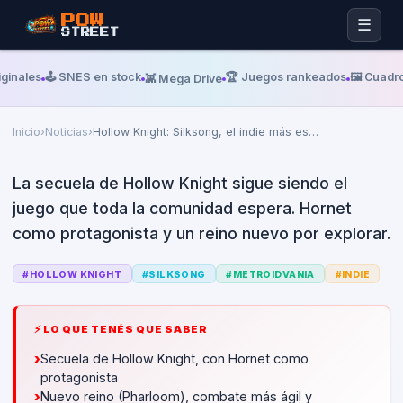
POW
☰
STREET
Martes, 02 De Junio De 2026
IGN
ginales
🕹️ SNES en stock
🏆 Juegos rankeados
🖼️ Cuadro
👾 Mega Drive
Hollow Knight: Silksong, el indie
más esperado del mundo
Inicio
›
Noticias
›
Hollow Knight: Silksong, el indie más es
…
La secuela de Hollow Knight sigue siendo el
juego que toda la comunidad espera. Hornet
como protagonista y un reino nuevo por explorar.
#
HOLLOW KNIGHT
#
SILKSONG
#
METROIDVANIA
#
INDIE
⚡ LO QUE TENÉS QUE SABER
›
Secuela de Hollow Knight, con Hornet como
protagonista
›
Nuevo reino (Pharloom), combate más ágil y