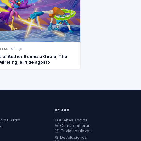
07-ago
ATSU
s of Aether II suma a Gouie, The
Mireling, el 4 de agosto
AYUDA
ecios Retro
ℹ️ Quiénes somos
🛒 Cómo comprar
e
📦 Envíos y plazos
🔄 Devoluciones