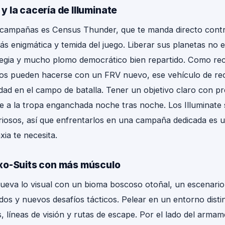
 la cacería de Illuminate
 campañas es Census Thunder, que te manda directo contra 
ás enigmática y temida del juego. Liberar sus planetas no e
tegia y mucho plomo democrático bien repartido. Como re
dos pueden hacerse con un FRV nuevo, ese vehículo de re
dad en el campo de batalla. Tener un objetivo claro con pr
ne a la tropa enganchada noche tras noche. Los Illuminate
iosos, así que enfrentarlos en una campaña dedicada es u
axia te necesita.
xo-Suits con más músculo
nueva lo visual con un bioma boscoso otoñal, un escenario
idos y nuevos desafíos tácticos. Pelear en un entorno distin
 líneas de visión y rutas de escape. Por el lado del armam