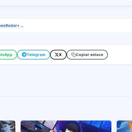
esRadar+
→
tsApp
Telegram
X
Copiar enlace