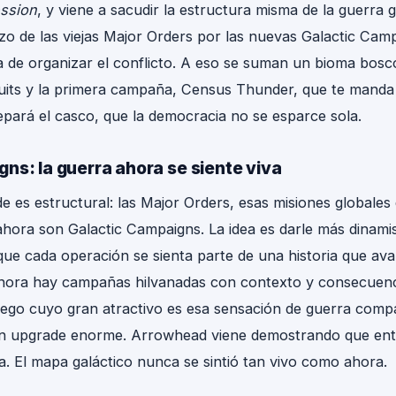
ssion
, y viene a sacudir la estructura misma de la guerra ga
azo de las viejas Major Orders por las nuevas Galactic Cam
GAMESRADAR+
de organizar el conflicto. A eso se suman un bioma bosc
GAMING NEWS · POWSTREET
uits y la primera campaña, Census Thunder, que te manda 
repará el casco, que la democracia no se esparce sola.
ns: la guerra ahora se siente viva
e es estructural: las Major Orders, esas misiones globales
ahora son Galactic Campaigns. La idea es darle más dinamis
que cada operación se sienta parte de una historia que ava
 ahora hay campañas hilvanadas con contexto y consecuenci
uego cuyo gran atractivo es esa sensación de guerra compa
un upgrade enorme. Arrowhead viene demostrando que ent
ra. El mapa galáctico nunca se sintió tan vivo como ahora.