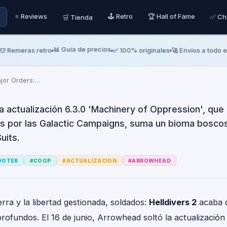
2 reescribe las Major Or
⭐ Reviews
🕹️ Retro
🏆 Hall of Fame
✅ Ch
🛒 Tienda
 of Oppression' con 
📊 Guía de precios
Remeras retro
✅ 100% originales
🚀 Envíos a todo el p
ajor Orders:
…
a actualización 6.3.0 'Machinery of Oppression', que
rs por las Galactic Campaigns, suma un bioma boscos
uits.
OOTER
#
COOP
#
ACTUALIZACION
#
ARROWHEAD
erra y la libertad gestionada, soldados:
Helldivers 2
acaba d
ofundos. El 16 de junio, Arrowhead soltó la actualización 