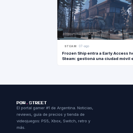
07-ago
STEAM
Frozen Ship entra a Early Access h
Steam: gestioná una ciudad móvil 
mundo completamente helado
POW
.
STREET
El portal gamer #1 de Argentina. Noticias,
reviews, guía de precios y tienda de
videojuegos: PS5, Xbox, Switch, retro y
más.