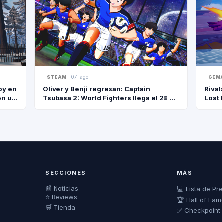
07-ago
STEAM
GEM
oy en
Oliver y Benji regresan: Captain
Rival
en un
Tsubasa 2: World Fighters llega el 28 de
Lost 
agosto a Steam con 110 personajes y 22
selecciones
SECCIONES
MÁS
📰 Noticias
💻 Lista de Pr
⭐ Reviews
🏆 Hall of Fam
🛒 Tienda
✅ Checkpoint