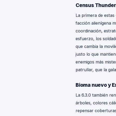
Census Thunder y
La primera de estas
facción alienígena m
coordinación, estra
esfuerzo, los solda
que cambia la movili
justo lo que mantie
enemigos más mister
patrullar, que la gal
Bioma nuevo y E
La 6.3.0 también re
árboles, colores cál
repensar coberturas,