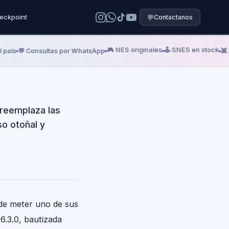
ders: llegó
eckpoint
💬
Contactanos
campañas
🎮 NES originales
🕹️ SNES en stock
aís
💬 Consultas por WhatsApp
👾 Me
 reemplaza las
o otoñal y
e meter uno de sus
6.3.0, bautizada