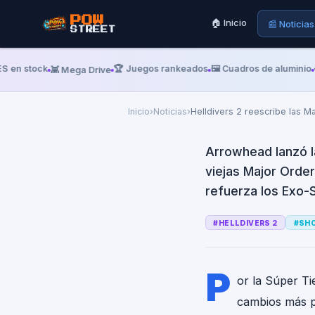
Helldivers 
POW
🏠 Inicio
📰 Noticias
STREET
'Machinery
galácticas
en stock
🏆 Juegos rankeados
🖼️ Cuadros de aluminio
👾 Mega Drive
👕 
Inicio
›
Noticias
›
Helldivers 2 reescribe las M
Arrowhead lanzó l
viejas Major Orde
refuerza los Exo-S
#
HELLDIVERS 2
#
SH
P
or la Súper Ti
cambios más pr