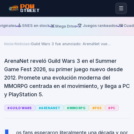
POW
☰
STREET
Martes, 09 De Junio De 2026
INSIDER GAMING
Guild Wars 3 fue anunciado:
iginales
🕹️ SNES en stock
🏆 Juegos rankeados
🖼️ Cuadr
👾 Mega Drive
ArenaNet vuelve a Tyria y, por
primera vez, llega a consolas
Inicio
›
Noticias
›
Guild Wars 3 fue anunciado: ArenaNet vue
…
ArenaNet reveló Guild Wars 3 en el Summer
Game Fest 2026, su primer juego nuevo desde
2012. Promete una evolución moderna del
MMORPG centrada en el movimiento, y llega a PC
y PlayStation 5.
#
GUILD WARS
#
ARENANET
#
MMORPG
#
PS5
#
PC
os fans esperaron literalmente una década y por