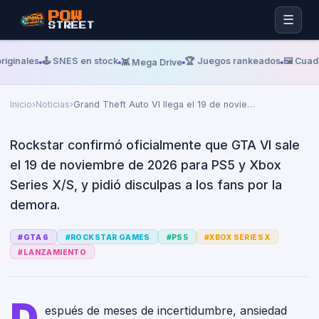
POW
☰
STREET
Viernes, 29 De Mayo De 2026
VGC
Grand Theft Auto VI llega el 19
iginales
🕹️ SNES en stock
🏆 Juegos rankeados
🖼️ Cuad
👾 Mega Drive
de noviembre y Rockstar pide
perdón
Inicio
›
Noticias
›
Grand Theft Auto VI llega el 19 de novie
…
Rockstar confirmó oficialmente que GTA VI sale
el 19 de noviembre de 2026 para PS5 y Xbox
Series X/S, y pidió disculpas a los fans por la
demora.
#
GTA 6
#
ROCKSTAR GAMES
#
PS5
#
XBOX SERIES X
#
LANZAMIENTO
D
espués de meses de incertidumbre, ansiedad