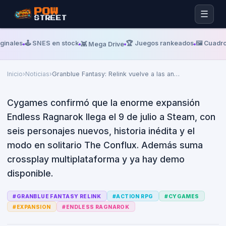
Domingo, 05 De Julio De 2026
CYGAMES
POW
☰
STREET
Granblue Fantasy: Relink vuelve
a las andadas: la expansión
inales
🕹️ SNES en stock
🏆 Juegos rankeados
🖼️ Cuadro
👾 Mega Drive
Endless Ragnarok ya tiene
fecha y demo
Inicio
›
Noticias
›
Granblue Fantasy: Relink vuelve a las an
…
Cygames confirmó que la enorme expansión
Endless Ragnarok llega el 9 de julio a Steam, con
seis personajes nuevos, historia inédita y el
modo en solitario The Conflux. Además suma
crossplay multiplataforma y ya hay demo
disponible.
#
GRANBLUE FANTASY RELINK
#
ACTION RPG
#
CYGAMES
#
EXPANSION
#
ENDLESS RAGNAROK