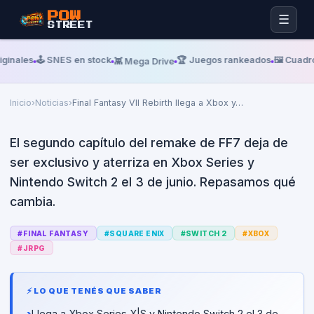
POW
☰
STREET
Lunes, 01 De Junio De 2026
GAMESRADAR
ginales
🕹️ SNES en stock
🏆 Juegos rankeados
🖼️ Cuadro
👾 Mega Drive
Final Fantasy VII Rebirth llega a
Xbox y Switch 2
Inicio
›
Noticias
›
Final Fantasy VII Rebirth llega a Xbox y
…
El segundo capítulo del remake de FF7 deja de
ser exclusivo y aterriza en Xbox Series y
Nintendo Switch 2 el 3 de junio. Repasamos qué
cambia.
#
FINAL FANTASY
#
SQUARE ENIX
#
SWITCH 2
#
XBOX
#
JRPG
⚡ LO QUE TENÉS QUE SABER
›
Llega a Xbox Series X|S y Nintendo Switch 2 el 3 de