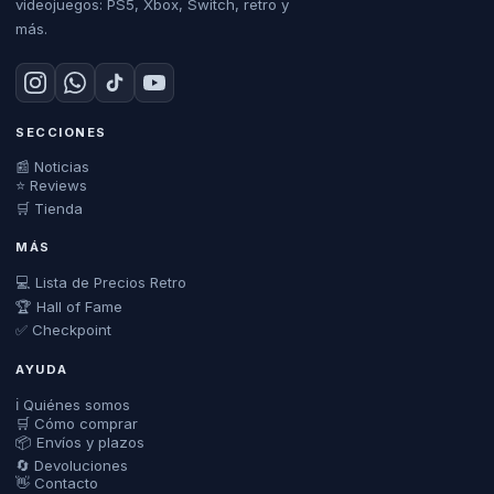
videojuegos: PS5, Xbox, Switch, retro y
más.
SECCIONES
📰 Noticias
⭐ Reviews
🛒 Tienda
MÁS
💻 Lista de Precios Retro
🏆 Hall of Fame
✅ Checkpoint
AYUDA
ℹ️ Quiénes somos
🛒 Cómo comprar
📦 Envíos y plazos
🔄 Devoluciones
👋 Contacto