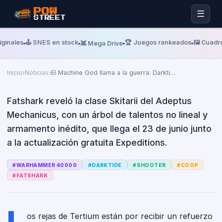
POW
☰
STREET
Miércoles, 17 De Junio De 2026
FATSHARK
El Machine God llama a la
ginales
🕹️ SNES en stock
🏆 Juegos rankeados
🖼️ Cuadro
👾 Mega Drive
guerra: Darktide suma la clase
Skitarii el 23 de junio
Inicio
›
Noticias
›
El Machine God llama a la guerra: Darkti
…
Fatshark reveló la clase Skitarii del Adeptus
Mechanicus, con un árbol de talentos no lineal y
armamento inédito, que llega el 23 de junio junto
a la actualización gratuita Expeditions.
#
WARHAMMER 40000
#
DARKTIDE
#
SHOOTER
#
COOP
#
FATSHARK
L
os rejas de Tertium están por recibir un refuerzo