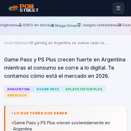
POW
☰
STREET
Lunes, 01 De Junio De 2026
REDACCIÓN POWSTREET
riginales
🕹️ SNES en stock
🏆 Juegos rankeados
🖼️ Cuad
👾 Mega Drive
El gaming en Argentina se
vuelve cada vez más digital
Inicio
›
Noticias
›
El gaming en Argentina se vuelve cada ve
…
Game Pass y PS Plus crecen fuerte en Argentina
mientras el consumo se corre a lo digital. Te
contamos cómo está el mercado en 2026.
#
ARGENTINA
#
GAME PASS
#
PLAYSTATION PLUS
#
MERCADO
⚡ LO QUE TENÉS QUE SABER
›
Game Pass y PS Plus crecen sostenidamente en
Argentina