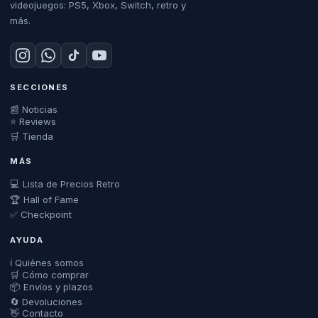
videojuegos: PS5, Xbox, Switch, retro y
más.
SECCIONES
📰 Noticias
⭐ Reviews
🛒 Tienda
MÁS
💻 Lista de Precios Retro
🏆 Hall of Fame
✅ Checkpoint
AYUDA
ℹ️ Quiénes somos
🛒 Cómo comprar
📦 Envíos y plazos
🔄 Devoluciones
👋 Contacto