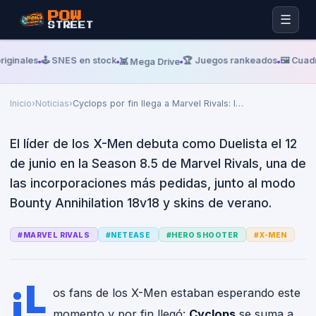
POW
☰
STREET
Viernes, 12 De Junio De 2026
BLEEDING COOL
Cyclops por fin llega a Marvel
iginales
🕹️ SNES en stock
🏆 Juegos rankeados
🖼️ Cuadr
👾 Mega Drive
Rivals: la temporada 8.5 suma
un nuevo modo 18v18
Inicio
›
Noticias
›
Cyclops por fin llega a Marvel Rivals: l
…
El líder de los X-Men debuta como Duelista el 12
de junio en la Season 8.5 de Marvel Rivals, una de
las incorporaciones más pedidas, junto al modo
Bounty Annihilation 18v18 y skins de verano.
#
MARVEL RIVALS
#
NETEASE
#
HERO SHOOTER
#
X-MEN
¡L
os fans de los X-Men estaban esperando este
momento y por fin llegó:
Cyclops
se suma a