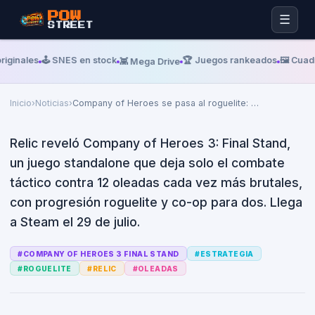
Martes, 07 De Julio De 2026
GEMATSU
POW
☰
STREET
Company of Heroes se pasa al
roguelite: anunciaron Final
iginales
🕹️ SNES en stock
🏆 Juegos rankeados
🖼️ Cuadr
👾 Mega Drive
Stand, un spin-off de defensa
por oleadas
Inicio
›
Noticias
›
Company of Heroes se pasa al roguelite:
…
Relic reveló Company of Heroes 3: Final Stand,
un juego standalone que deja solo el combate
táctico contra 12 oleadas cada vez más brutales,
con progresión roguelite y co-op para dos. Llega
a Steam el 29 de julio.
#
COMPANY OF HEROES 3 FINAL STAND
#
ESTRATEGIA
#
ROGUELITE
#
RELIC
#
OLEADAS