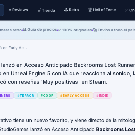
Lost Runners salió en 
⭐ Reviews
🕹️ Retro
🏆 Hall of Fame
✅ Ch
🛒 Tienda
 es un hit de terror co
📊 Guía de precios
s retro
✅ 100% originales
🚀 Envíos a todo el país
💬 
ó en Early Ac
…
anzó en Acceso Anticipado Backrooms Lost Runners
 en Unreal Engine 5 con IA que reacciona al sonido, la
có con reseñas 'Muy positivas' en Steam.
NNERS
#
TERROR
#
COOP
#
EARLY ACCESS
#
INDIE
ativo tiene un nuevo favorito, y viene directo de la mitologí
mStudioGames lanzó en Acceso Anticipado
Backrooms Lost