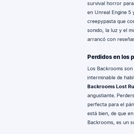
survival horror par
en Unreal Engine 5 y
creepypasta que con
sonido, la luz y el 
arrancó con reseñas 
Perdidos en los p
Los Backrooms son u
interminable de hab
Backrooms Lost R
angustiante. Perders
perfecta para el pá
está bien, de que en
Backrooms, es un su