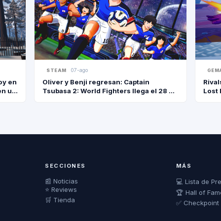
07-ago
STEAM
GEM
oy en
Oliver y Benji regresan: Captain
Rival
en un
Tsubasa 2: World Fighters llega el 28 de
Lost 
agosto a Steam con 110 personajes y 22
selecciones
SECCIONES
MÁS
📰 Noticias
💻 Lista de Pr
⭐ Reviews
🏆 Hall of Fam
🛒 Tienda
✅ Checkpoint