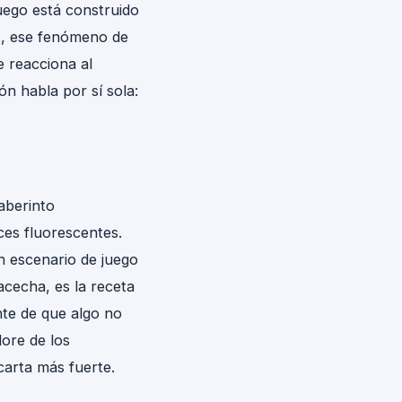
uego está construido
ms, ese fenómeno de
 reacciona al
ón habla por sí sola:
aberinto
ces fluorescentes.
n escenario de juego
acecha, es la receta
nte de que algo no
lore de los
carta más fuerte.