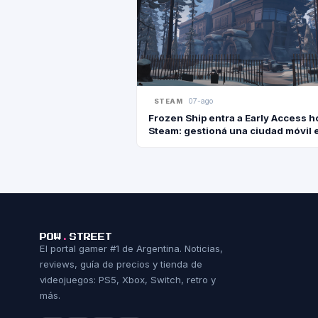
07-ago
STEAM
Frozen Ship entra a Early Access h
Steam: gestioná una ciudad móvil 
mundo completamente helado
POW
.
STREET
El portal gamer #1 de Argentina. Noticias,
reviews, guía de precios y tienda de
videojuegos: PS5, Xbox, Switch, retro y
más.