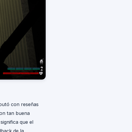
ebutó con reseñas
con tan buena
ignifica que el
dback de la