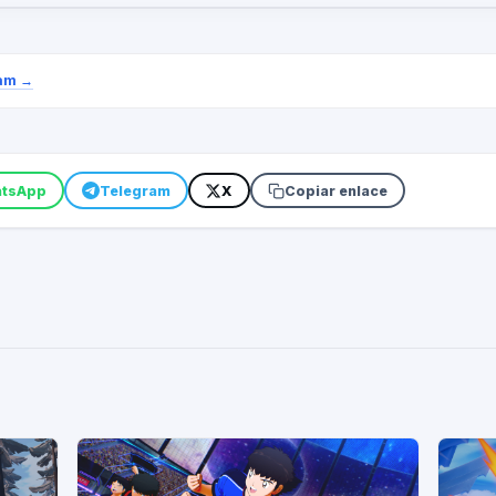
am
→
tsApp
Telegram
X
Copiar enlace