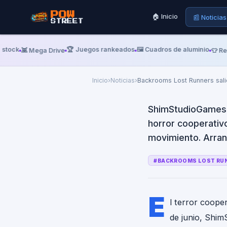
Backrooms 
POW
🏠 Inicio
📰 Noticias
STREET
Access y ya
en Steam
k
🏆 Juegos rankeados
🖼️ Cuadros de aluminio
👾 Mega Drive
👕 Remera
Inicio
›
Noticias
›
Backrooms Lost Runners sali
ShimStudioGames l
horror cooperativo
movimiento. Arran
#
BACKROOMS LOST RU
E
l terror cooper
de junio, Shi