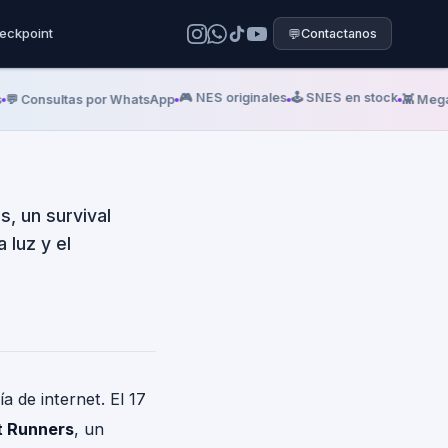
Early
eckpoint
💬
Contactanos
operativo
🎮 NES originales
🕹️ SNES en stock
Consultas por WhatsApp
👾 Mega Dri
, un survival
 luz y el
a de internet. El 17
 Runners
, un