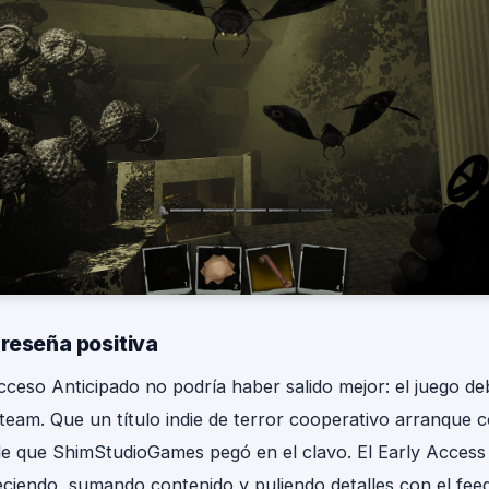
reseña positiva
cceso Anticipado no podría haber salido mejor: el juego d
Steam. Que un título indie de terror cooperativo arranque 
e que ShimStudioGames pegó en el clavo. El Early Access s
eciendo, sumando contenido y puliendo detalles con el fee