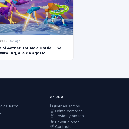
07-ago
ATSU
s of Aether II suma a Gouie, The
Mireling, el 4 de agosto
AYUDA
ecios Retro
ℹ️ Quiénes somos
🛒 Cómo comprar
e
📦 Envíos y plazos
🔄 Devoluciones
👋 Contacto