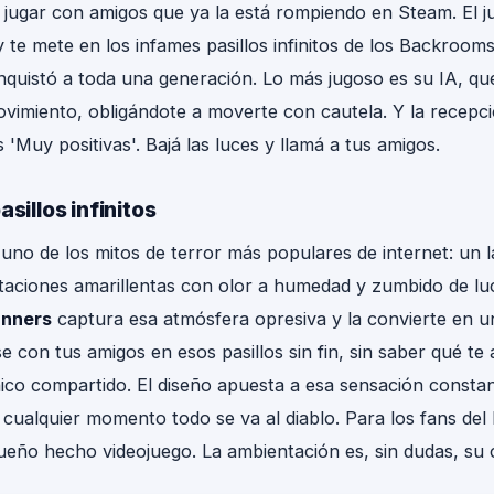
a jugar con amigos que ya la está rompiendo en Steam. El j
 te mete en los infames pasillos infinitos de los Backroo
quistó a toda una generación. Lo más jugoso es su IA, que
movimiento, obligándote a moverte con cautela. Y la recepci
'Muy positivas'. Bajá las luces y llamá a tus amigos.
asillos infinitos
no de los mitos de terror más populares de internet: un l
itaciones amarillentas con olor a humedad y zumbido de lu
unners
captura esa atmósfera opresiva y la convierte en u
e con tus amigos en esos pasillos sin fin, sin saber qué te 
nico compartido. El diseño apuesta a esa sensación consta
 cualquier momento todo se va al diablo. Para los fans del 
eño hecho videojuego. La ambientación es, sin dudas, su 