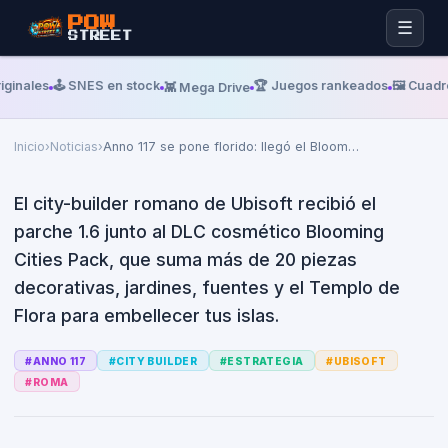
POW
☰
STREET
Martes, 23 De Junio De 2026
UBISOFT NEWS
Anno 117 se pone florido: llegó
ginales
🕹️ SNES en stock
🏆 Juegos rankeados
🖼️ Cuadro
👾 Mega Drive
el Blooming Cities Pack y el
parche 1.6
Inicio
›
Noticias
›
Anno 117 se pone florido: llegó el Bloom
…
El city-builder romano de Ubisoft recibió el
parche 1.6 junto al DLC cosmético Blooming
Cities Pack, que suma más de 20 piezas
decorativas, jardines, fuentes y el Templo de
Flora para embellecer tus islas.
#
ANNO 117
#
CITY BUILDER
#
ESTRATEGIA
#
UBISOFT
#
ROMA